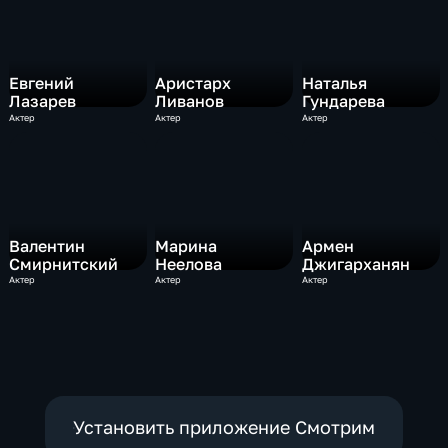
Евгений
Аристарх
Наталья
Лазарев
Ливанов
Гундарева
Актер
Актер
Актер
Валентин
Марина
Армен
Смирнитский
Неелова
Джигарханян
Актер
Актер
Актер
Установить приложение Смотрим