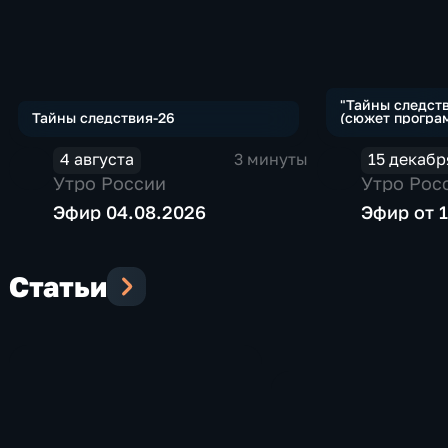
"Тайны следств
Тайны следствия-26
(сюжет програ
4 августа
3 минуты
15 декабр
Утро России
Утро Рос
Эфир 04.08.2026
Эфир от 1
Статьи