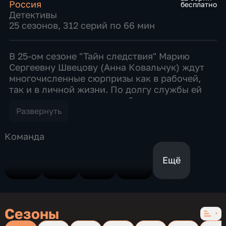
Россия
бесплатно
Детективы
25 сезонов, 312 серий по 66 мин
В 25-ом сезоне "Тайн следствия" Марию
Сергеевну Швецову (Анна Ковальчук) ждут
многочисленные сюрпризы как в рабочей,
так и в личной жизни. По долгу службы ей
предстоят встречи с полюбившимися
героями прошлых сезонов: давней подругой
Развернуть
Альбиной (Алла Довлатова), первым мужем
Переваловым (Александр Чевычелов),
Команда
секретаршей прокуратуры Зоей (Юлия
Яковлева), прокурором Филоновым (Игорь
Ещё
Григорьев), следователем Шиповым (Антон
Ксенёв), журналистом Старосельцевым (Олег
Алмазов), вторым мужем Луганским
(Мирослав Малич) и другими. Сезон
Сезоны
начинается с громкого юбилея бывшей
секретарши Ковина Зои, который