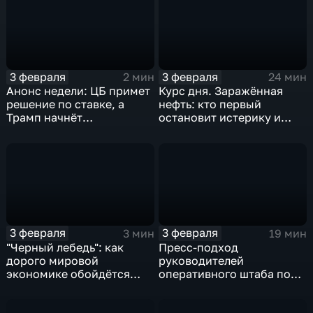
3 февраля
3 февраля
2 мин
24 мин
Анонс недели: ЦБ примет
Курс дня. Заражённая
решение по ставке, а
нефть: кто первый
Трамп начнёт
остановит истерику и
предвыборную гонку
почему ОПЕК лучше не
вмешиваться
3 февраля
3 февраля
3 мин
19 мин
"Черный лебедь": как
Пресс-подход
дорого мировой
руководителей
экономике обойдётся
оперативного штаба по
изоляция Поднебесной
борьбе с коронавирусом