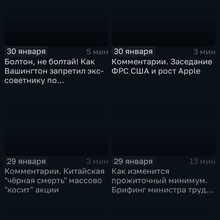
30 января
30 января
5 мин
3 мин
Болтон, не болтай! Как
Комментарии. Заседание
Вашингтон запретил экс-
ФРС США и рост Apple
советнику по
безопасности делиться
воспоминаниями
29 января
29 января
3 мин
13 мин
Комментарии. Китайская
Как изменится
"чёрная смерть" массово
прожиточный минимум.
"косит" акции
Брифинг министра труда
и соцзащиты Антона
Котякова