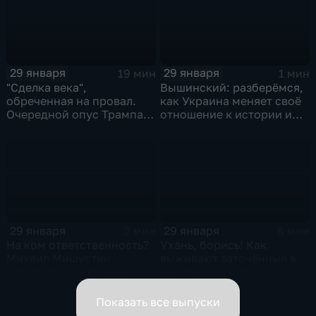
29 января
29 января
19 мин
1 мин
"Сделка века",
Вышинский: разберёмся,
обреченная на провал.
как Украина меняет своё
Очередной опус Трампа.
отношение к истории и
Жанр: политическая
почему
фантастика
29 января
29 января
2 мин
6 мин
На ком ответственность?
Ухань, борись! Как
Михаил Мишустин
выживают заточённые в
распределил обязанности
вирусном Китае?
вице-премьеров
Показать все выпуски