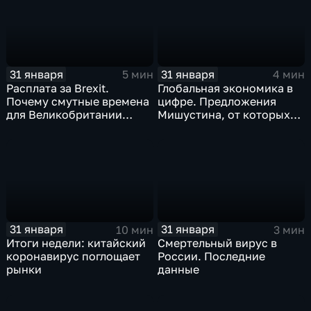
31 января
31 января
5 мин
4 мин
Расплата за Brexit.
Глобальная экономика в
Почему смутные времена
цифре. Предложения
для Великобритании
Мишустина, от которых
только начинаются
ЕАЭС не сможет
отказаться
31 января
31 января
10 мин
3 мин
Итоги недели: китайский
Смертельный вирус в
коронавирус поглощает
России. Последние
рынки
данные