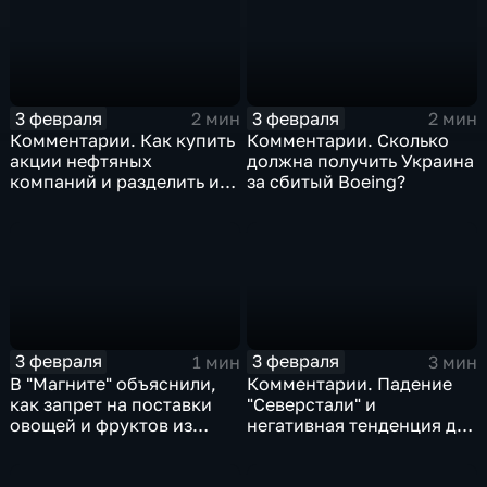
3 февраля
3 февраля
2 мин
2 мин
Комментарии. Как купить
Комментарии. Сколько
акции нефтяных
должна получить Украина
компаний и разделить их
за сбитый Boeing?
доход
3 февраля
3 февраля
1 мин
3 мин
В "Магните" объяснили,
Комментарии. Падение
как запрет на поставки
"Северстали" и
овощей и фруктов из
негативная тенденция для
Китая отразится на ценах
бизнеса Apple