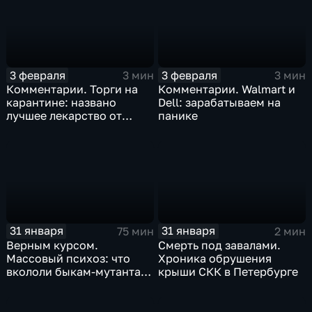
3 февраля
3 февраля
3 мин
3 мин
Комментарии. Торги на
Комментарии. Walmart и
карантине: названо
Dell: зарабатываем на
лучшее лекарство от
панике
коррекции
31 января
31 января
75 мин
2 мин
Верным курсом.
Смерть под завалами.
Массовый психоз: что
Хроника обрушения
вкололи быкам-мутантам,
крыши СКК в Петербурге
когда рухнет доллар и
почему месть Китая
станет страшнее вируса