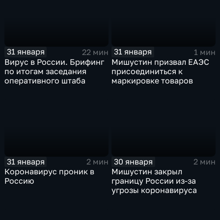
31 января
31 января
22 мин
1 мин
Вирус в России. Брифинг
Мишустин призвал ЕАЭС
по итогам заседания
присоединиться к
оперативного штаба
маркировке товаров
31 января
30 января
2 мин
2 мин
Коронавирус проник в
Мишустин закрыл
Россию
границу России из-за
угрозы коронавируса