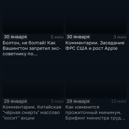
30 января
30 января
5 мин
3 мин
Болтон, не болтай! Как
Комментарии. Заседание
Вашингтон запретил экс-
ФРС США и рост Apple
советнику по
безопасности делиться
воспоминаниями
29 января
29 января
3 мин
13 мин
Комментарии. Китайская
Как изменится
"чёрная смерть" массово
прожиточный минимум.
"косит" акции
Брифинг министра труда
и соцзащиты Антона
Котякова