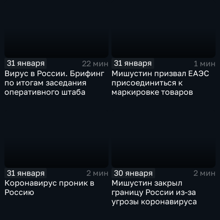
31 января
31 января
22 мин
1 мин
Вирус в России. Брифинг
Мишустин призвал ЕАЭС
по итогам заседания
присоединиться к
оперативного штаба
маркировке товаров
31 января
30 января
2 мин
2 мин
Коронавирус проник в
Мишустин закрыл
Россию
границу России из-за
угрозы коронавируса