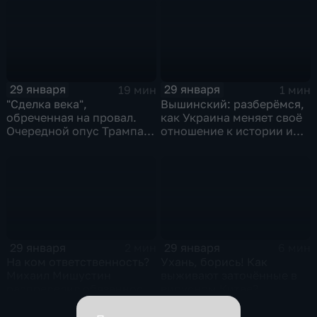
29 января
29 января
19 мин
1 мин
"Сделка века",
Вышинский: разберёмся,
обреченная на провал.
как Украина меняет своё
Очередной опус Трампа.
отношение к истории и
Жанр: политическая
почему
фантастика
29 января
29 января
2 мин
6 мин
На ком ответственность?
Ухань, борись! Как
Михаил Мишустин
выживают заточённые в
распределил обязанности
вирусном Китае?
вице-премьеров