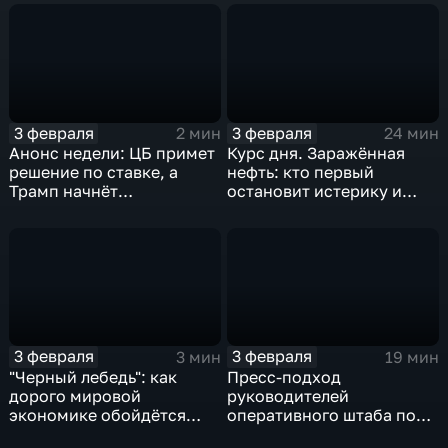
3 февраля
3 февраля
2 мин
24 мин
Анонс недели: ЦБ примет
Курс дня. Заражённая
решение по ставке, а
нефть: кто первый
Трамп начнёт
остановит истерику и
предвыборную гонку
почему ОПЕК лучше не
вмешиваться
3 февраля
3 февраля
3 мин
19 мин
"Черный лебедь": как
Пресс-подход
дорого мировой
руководителей
экономике обойдётся
оперативного штаба по
изоляция Поднебесной
борьбе с коронавирусом