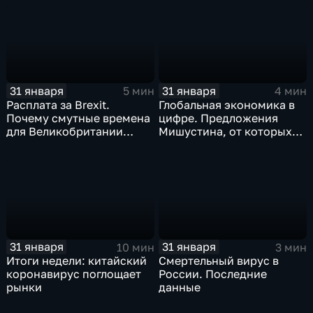
почему месть Китая
станет страшнее вируса
31 января
31 января
5 мин
4 мин
Расплата за Brexit.
Глобальная экономика в
Почему смутные времена
цифре. Предложения
для Великобритании
Мишустина, от которых
только начинаются
ЕАЭС не сможет
отказаться
31 января
31 января
10 мин
3 мин
Итоги недели: китайский
Смертельный вирус в
коронавирус поглощает
России. Последние
рынки
данные