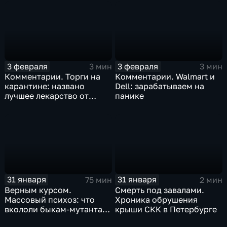
3 февраля
3 февраля
3 мин
3 мин
Комментарии. Торги на
Комментарии. Walmart и
карантине: названо
Dell: зарабатываем на
лучшее лекарство от
панике
коррекции
31 января
31 января
75 мин
2 мин
Верным курсом.
Смерть под завалами.
Массовый психоз: что
Хроника обрушения
вкололи быкам-мутантам,
крыши СКК в Петербурге
когда рухнет доллар и