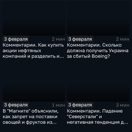
3 февраля
3 февраля
2 мин
2 мин
Комментарии. Как купить
Комментарии. Сколько
акции нефтяных
должна получить Украина
компаний и разделить их
за сбитый Boeing?
доход
3 февраля
3 февраля
1 мин
3 мин
В "Магните" объяснили,
Комментарии. Падение
как запрет на поставки
"Северстали" и
овощей и фруктов из
негативная тенденция для
Китая отразится на ценах
бизнеса Apple