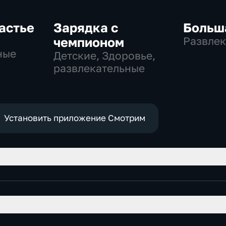
астье
Зарядка с
Больш
,
чемпионом
Развлек
ные
Детские, Здоровье,
развлекательные
Установить приложение Смотрим