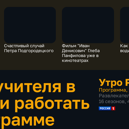
Счастливый случай
Фильм "Иван
Как
Петра Подгородецкого
Денисович" Глеба
вод
Панфилова уже в
кинотеатрах
учителя в
Утро 
Программа
,
и работать
Развлекате
16 сезонов,
грамме