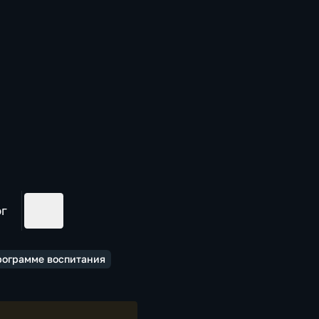
ог
программе воспитания