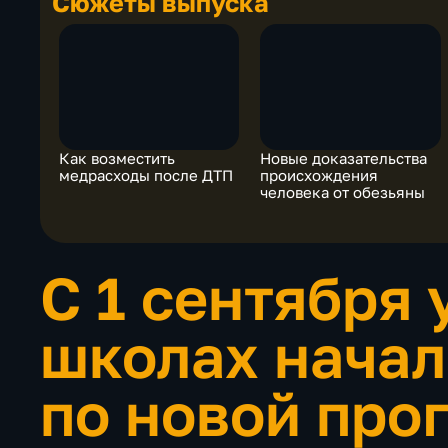
Сюжеты выпуска
Как возместить
Новые доказательства
медрасходы после ДТП
происхождения
человека от обезьяны
С 1 сентября 
школах начал
по новой про