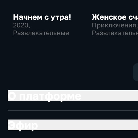
Начнем с утра!
Женское сч
2020
,
Приключения
Развлекательные
Развлекатель
О платформе
Эфир