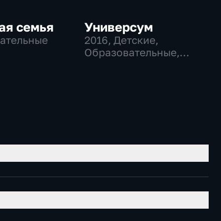
ая семья
Универсум
ательные
2016
, Детские,
Образовательные,
развлекательные