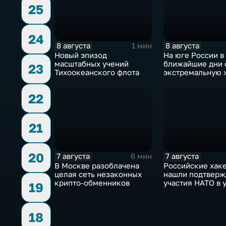
25
24
8 августа
8 августа
1 мин
Новый эпизод
На юге России в
масштабных учений
ближайшие дни
23
Тихоокеанского флота
экстремальную 
22
21
20
7 августа
7 августа
6 мин
В Москве разоблачена
Российские хак
целая сеть незаконных
нашли подтверж
крипто-обменников
участия НАТО в 
19
России
18