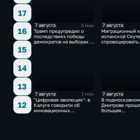
17
7 августа
7 августа
5 мин
16
Трамп предупредил о
Миграционный к
последствиях победы
испанской Сеуте
демократов на выборах в
спровоцировать
Сенат.
спецслужбы Изр
15
14
13
7 августа
7 августа
1 мин
"Цифровая эволюция": в
В подмосковном
12
Калуге говорили об
Дмитрове прош
инновационных
большая
IT‑проектах
агропромышлен
выставка