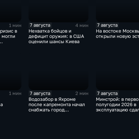
7 августа
7 августа
1 мин
4 мин
ризис в
Нехватка бойцов и
На востоке Москв
 могли
дефицит оружия: в США
открыли новую эс
оценили шансы Киева
аиля
7 августа
7 августа
1 мин
2 мин
Водозабор в Яхроме
Минстрой: в перв
ла
после капремонта начал
полугодии 2026 в
снабжать город
эксплуатацию сда
ная
качественной водой
миллиона "квадрат