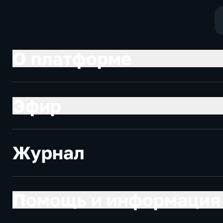
О платформе
Эфир
Журнал
Помощь и информация