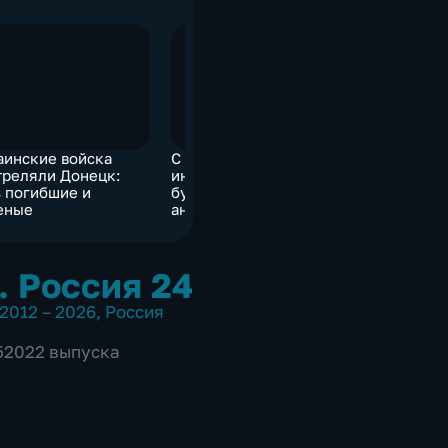
аинские войска
С марта 2023 года в
Захарова
треляли Донецк:
интернет-индустрии
Джонсону 
ь погибшие и
будет новое
предатель
еные
антимонопольное
Мэй
регулирование
. Россия 24
2012 – 2026
,
Россия
 52022 выпуска