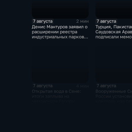
7 августа
7 августа
2 мин
Денис Мантуров заявил о
Турция, Пакиста
расширении реестра
Саудовская Ара
индустриальных парков в
подписали мемо
Ярославской области
коллективной о
7 августа
7 августа
4 мин
Открытая вода в Сене:
Вооруженные С
итоги заплыва на
России установ
чемпионате Европы
контроль над с
Анискино в Хар
области