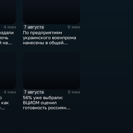
7 августа
4 мин
6 мин
оздали
По предприятиям
мочь
украинского военпрома
й на
нанесены в общей
сложности более 10-ти
массированных и
групповых ударов
7 августа
4 мин
8 мин
о
56% уже выбрали:
 как
ВЦИОМ оценил
Ф
готовность россиян
голосовать на выборах в
Госдуму