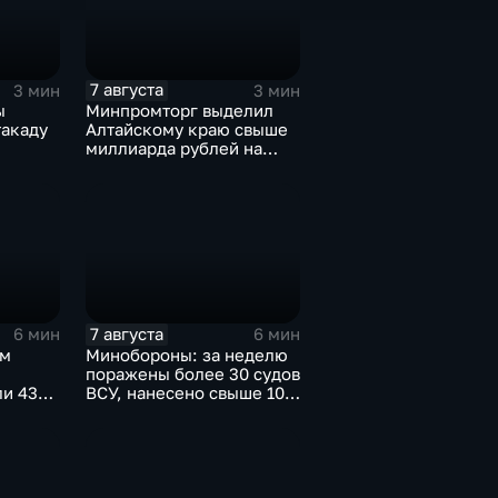
7 августа
3 мин
3 мин
ы
Минпромторг выделил
такаду
Алтайскому краю свыше
миллиарда рублей на
промразвитие
7 августа
6 мин
6 мин
ом
Минобороны: за неделю
поражены более 30 судов
ли 43
ВСУ, нанесено свыше 10
ов"
ударов по ключевым
объектам