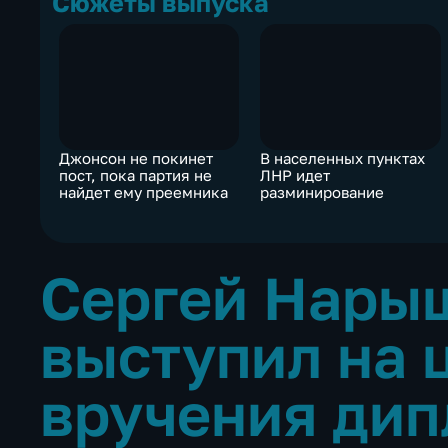
Сюжеты выпуска
Джонсон не покинет
В населенных пунктах
пост, пока партия не
ЛНР идет
найдет ему преемника
разминирование
Сергей Нары
выступил на 
вручения ди