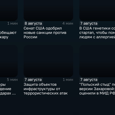
8 августа
7 августа
1 мин
4 мин
Сенат США одобрил
В США генетики с
 обещают
новые санкции против
стартап, чтобы по
жару
России
людям с аллергие
собак
7 августа
7 августа
5 мин
1 мин
еры
Защита объектов
"Польский стыд" п
дение
инфраструктуры от
версии Захаровой:
ударах по
террористических атак
оценили в МИД Р
скандальную речь
Навроцкого