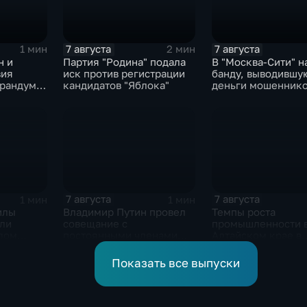
7 августа
7 августа
1 мин
2 мин
н и
Партия "Родина" подала
В "Москва‑Сити" 
вия
иск против регистрации
банду, выводившу
рандум о
кандидатов "Яблока"
деньги мошеннико
бороне
рубеж
7 августа
7 августа
1 мин
1 мин
илы
Владимир Путин провел
Темпы роста
или
совещание с
промышленности 
елом
постоянными членами
Алтайском крае в
ьковской
Совета безопасности
нынешнем году у
России
среднего
Показать все выпуски