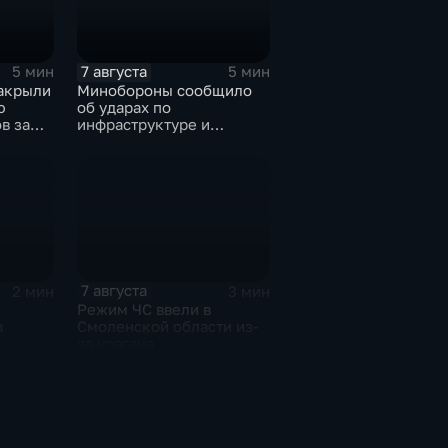
7 августа
5 мин
5 мин
накрыли
Минобороны сообщило
ю
об ударах по
в за
инфраструктуре и
военной технике ВСУ
7 августа
2 мин
3 мин
Режим ЧС ввели в
в
Смоленской области из-
за урагана
же выше