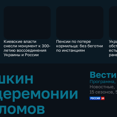
Киевские власти
Пенсии по потере
Укр
снесли монумент к 300-
кормильца: без беготни
обс
летию воссоединения
по инстанциям
ест
Украины и России
ран
шкин
Вести
Программа
,
церемонии
Новостные
,
15 сезонов,
пломов