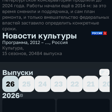
2024 года. Работы начали ещё в 2014-м: за это
время сменили и подрядчика, и сам план
ремонта, и только вмешательство федеральных
властей заставило определить конкретные
сроки.
Новости культуры
Программа
,
2012 – …
,
Россия
Культура
,
15 сезонов, 20484 выпуска
Выпуски
26
25
24
23
22
21
20
2026
2026