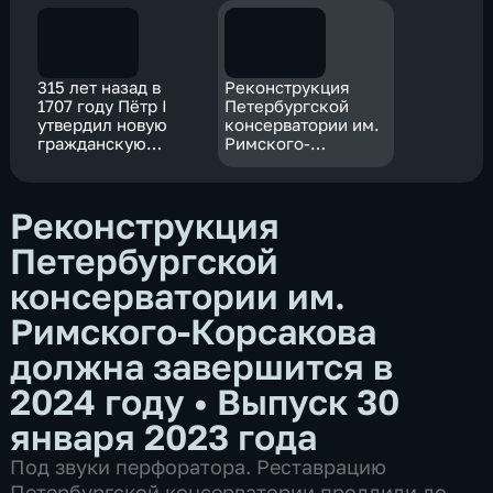
315 лет назад в
Реконструкция
1707 году Пётр I
Петербургской
утвердил новую
консерватории им.
гражданскую
Римского-
азбуку и
Корсакова должна
гражданский
завершится в 2024
шрифт
году
Реконструкция
Петербургской
консерватории им.
Римского-Корсакова
должна завершится в
2024 году
•
Выпуск 30
января 2023 года
Под звуки перфоратора. Реставрацию
Петербургской консерватории продлили до