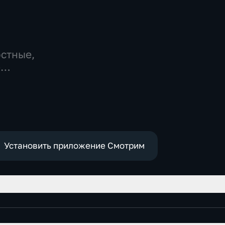
остные,
-
,
е
Установить приложение Смотрим