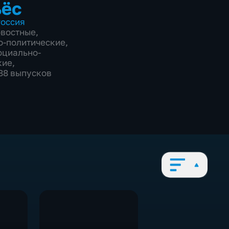
ъёс
оссия
овостные
,
о-политические
,
оциально-
кие
,
988 выпусков