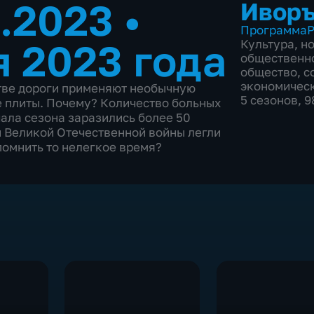
5.2023
•
Ивор
Программа
Р
я 2023 года
Культура
,
н
общественн
общество
,
с
экономичес
тве дороги применяют необычную
5 сезонов, 
 плиты. Почему? Количество больных
ала сезона заразились более 50
и Великой Отечественной войны легли
помнить то нелегкое время?