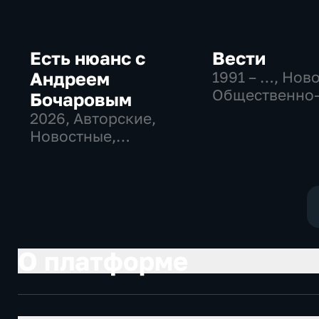
Есть нюанс с
Вести
Андреем
1991 – …
, Нов
Общественно
Бочаровым
политические
2026
, Авторские,
социально-
Новостные,
экономически
общественно-
политические
О платформе