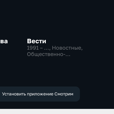
ква
Вести
1991 – …
, Новостные,
Общественно-
-
политические,
,
социально-
экономические
е
Установить приложение Смотрим