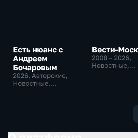
Есть нюанс с
Вести-Мос
Андреем
2008 – 2026
,
Новостные,
Бочаровым
Общественно
2026
, Авторские,
политические
Новостные,
социально-
общественно-
экономически
политические
О платформе