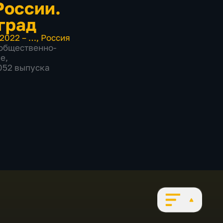
России.
град
2022 – …
,
Россия
общественно-
ие
,
1052 выпуска