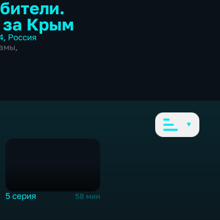
бители.
 за Крым
4
,
Россия
амы
,
5 серия
58 мин