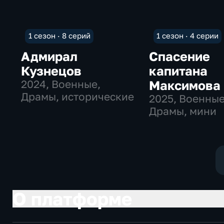
1 сезон · 8 серий
1 сезон · 4 серии
Адмирал
Спасение
Кузнецов
капитана
2024
, Военные,
Максимова
Драмы, исторические
2025
, Военные
Драмы, мини
О платформе