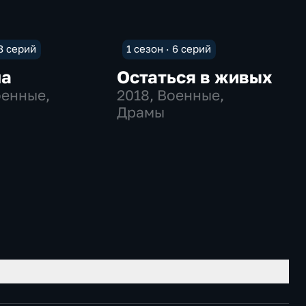
 8 серий
1 сезон · 6 серий
а
Остаться в живых
оенные,
2018
, Военные,
Драмы