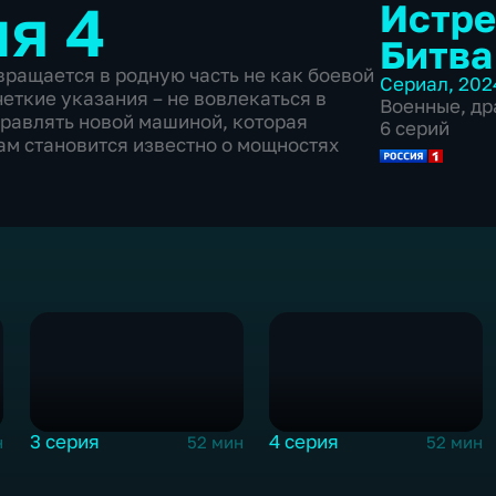
ия 4
Истре
Битва
вращается в родную часть не как боевой
Сериал
,
202
четкие указания – не вовлекаться в
Военные
,
др
правлять новой машиной, которая
6 серий
ам становится известно о мощностях
3 серия
4 серия
н
52 мин
52 мин