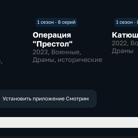
1 сезон · 8 серий
1 сезон ·
Операция
Катюш
"Престол"
2022
, В
Драмы
2023
, Военные,
Драмы, исторические
,
Установить приложение Смотрим