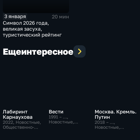
3 января
20 мин
Символ 2026 года,
великая засуха,
туристический рейтинг
Еще
интересное
Лабиринт
Вести
Москва. Кремль.
Карнаухова
Путин
1991 – …
,
Новостные,
2022
, Новостные,
2018 – …
,
Общественно-
Общественно-
Новостные,
политические,
политические
Общественно-
социально-
политические