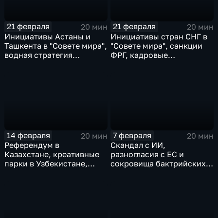
21 февраля
21 февраля
20 мин
20 мин
Инициативы Астаны и
Инициативы стран СНГ в
Ташкента в "Совете мира",
"Совете мира", санкции
водная стратегия
ФРГ, кадровые
Узбекистана и
перестановки в Киргизии
инвестпривлекательность
Киргизии
14 февраля
7 февраля
20 мин
20 мин
Референдум в
Скандал с ИИ,
Казахстане, креативные
разногласия с ЕС и
парки в Узбекистане,
сокровища бактрийских
Афганистан и инвестиции
царей