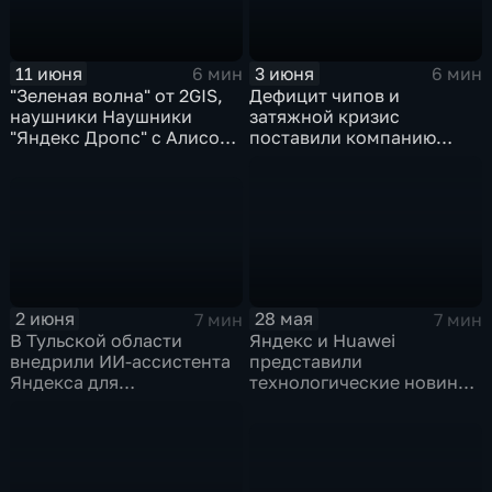
11 июня
3 июня
6 мин
6 мин
"Зеленая волна" от 2GIS,
Дефицит чипов и
наушники Наушники
затяжной кризис
"Яндекс Дропс" с Алисой
поставили компанию
Al, Kandinsky 6.0 Image
GoPro под угрозу
Pro от Сбера
закрытия
2 июня
28 мая
7 мин
7 мин
В Тульской области
Яндекс и Huawei
внедрили ИИ-ассистента
представили
Яндекса для
технологические новинки
кардиопациентов
для бизнеса и
микроэлектроники