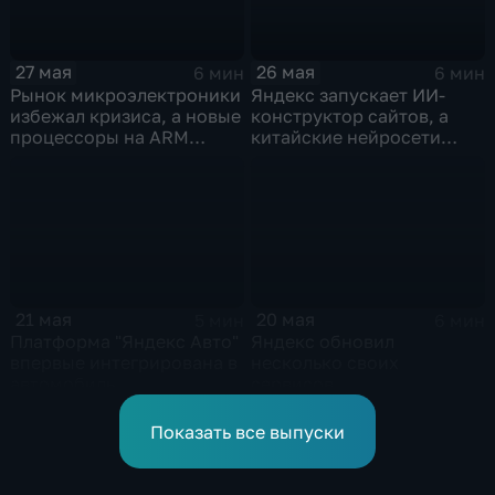
26 мая
27 мая
6 мин
6 мин
Яндекс запускает ИИ-
Рынок микроэлектроники
конструктор сайтов, а
избежал кризиса, а новые
китайские нейросети
процессоры на ARM
демпингуют цены
могут изменить рынок
ноутбуков
21 мая
20 мая
5 мин
6 мин
Платформа "Яндекс Авто"
Яндекс обновил
впервые интегрирована в
несколько своих
автомобиль
сервисов
Показать все выпуски