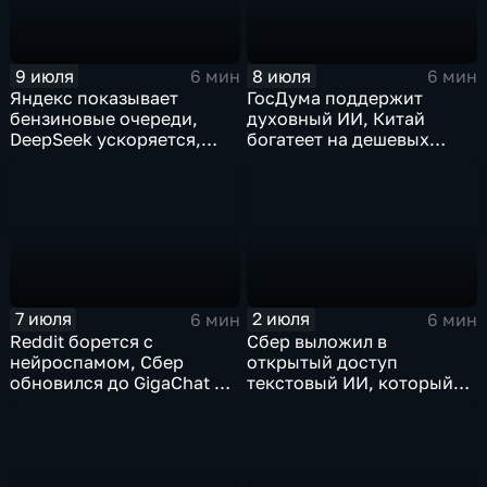
9 июля
8 июля
6 мин
6 мин
Яндекс показывает
ГосДума поддержит
бензиновые очереди,
духовный ИИ, Китай
DeepSeek ускоряется,
богатеет на дешевых
китайцы не хотят
токенах, Claude обладает
делиться ИИ
подсознанием
7 июля
2 июля
6 мин
6 мин
Reddit борется с
Сбер выложил в
нейроспамом, Сбер
открытый доступ
обновился до GigaChat 3.5
текстовый ИИ, который
Ultra, в Китае
думает "по-человечески"
ограничивают AI-
компаньонов, фактчекинг
роликов YouTube