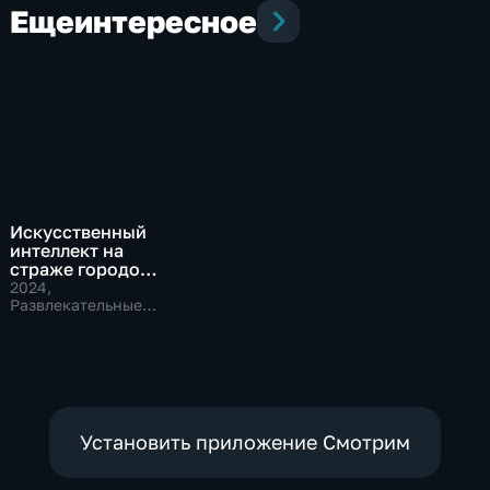
Еще
интересное
Искусственный
интеллект на
страже городов
будущего
2024
,
Развлекательные,
Технологии
Установить приложение Смотрим