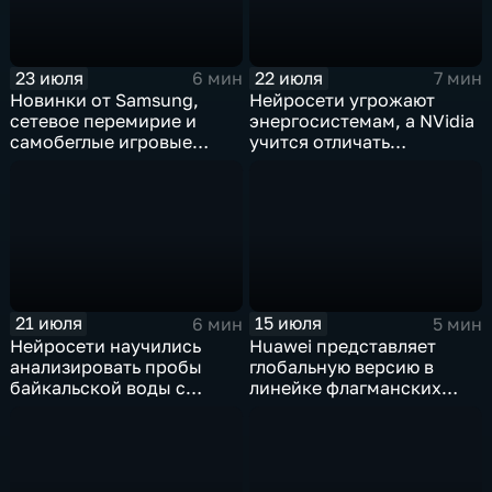
23 июля
22 июля
6 мин
7 мин
Новинки от Samsung,
Нейросети угрожают
сетевое перемирие и
энергосистемам, а NVidia
самобеглые игровые
учится отличать
контроллеры
дипфейки от реального
видео
21 июля
15 июля
6 мин
5 мин
Нейросети научились
Huawei представляет
анализировать пробы
глобальную версию в
байкальской воды с
линейке флагманских
точностью 87%
фотосмартфонов Pura