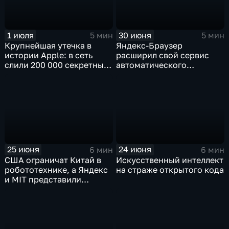
1 июля
30 июня
5 мин
5 мин
Крупнейшая утечка в
Яндекс-Браузер
истории Apple: в сеть
расширил свой сервис
слили 200 000 секретных
автоматического
документов
нейросетевого дубляжа
видео
25 июня
24 июня
6 мин
6 мин
США ограничат Китай в
Искусственный интеллект
робототехнике, а Яндекс
на страже открытого кода
и MIT представили
инновационные ИИ- и
навигационные решения