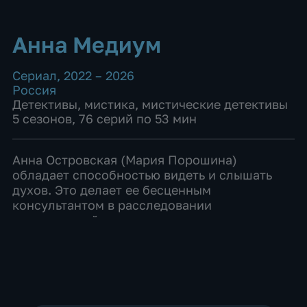
Анна Медиум
Сериал
,
2022 – 2026
Россия
Детективы
,
мистика
,
мистические детективы
5 сезонов, 76 серий по 53 мин
Анна Островская (Мария Порошина)
обладает способностью видеть и слышать
духов. Это делает ее бесценным
консультантом в расследовании
преступлений и сильно осложняет жизнь
семьи Островских, потому что мама трех
дочерей все время "говорит с призраками".
Даж...