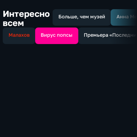
Интересно
Больше, чем музей
Анна Ме
всем
Малахов
Вирус попсы
Премьера «Последни