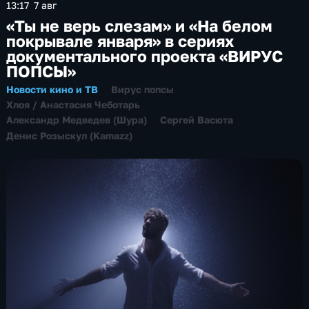
13:17
7 авг
«Ты не верь слезам» и «На белом
покрывале января» в сериях
документального проекта «ВИРУС
ПОПСЫ»
Новости кино и ТВ
Вирус попсы
Хлоя / Анастасия Чеботарь
Александр Медведев (Шура)
Сергей Васюта
Денис Розыскул (Kamazz)