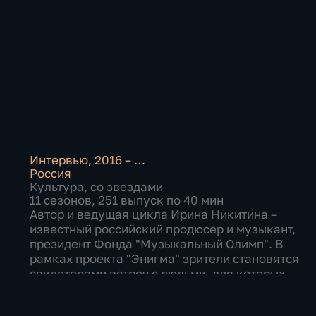
Интервью
,
2016 – …
Россия
Культура
,
со звездами
11 сезонов, 251 выпуск по 40 мин
Автор и ведущая цикла Ирина Никитина –
известный российский продюсер и музыкант,
президент Фонда "Музыкальный Олимп". В
рамках проекта "Энигма" зрители становятся
свидетелями встреч с людьми, для которых
музыка стала не просто делом жизни, которому
они сл...