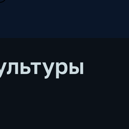
ультуры
ь
и