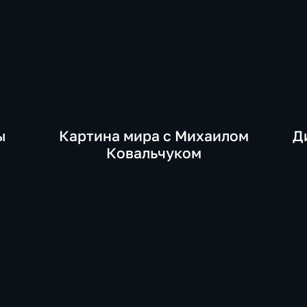
ы
Картина мира с Михаилом
Д
Ковальчуком