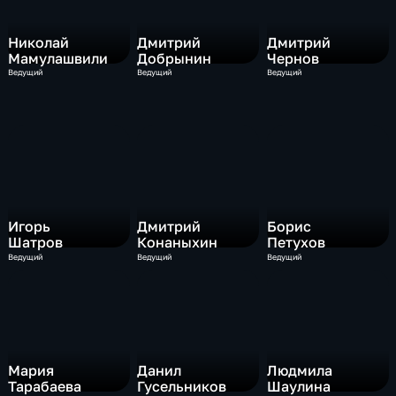
Николай
Дмитрий
Дмитрий
Мамулашвили
Добрынин
Чернов
Ведущий
Ведущий
Ведущий
Игорь
Дмитрий
Борис
Шатров
Конаныхин
Петухов
Ведущий
Ведущий
Ведущий
Мария
Данил
Людмила
Тарабаева
Гусельников
Шаулина