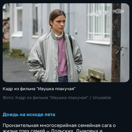
Кадр из фильма "Ивушка плакучая"
Фото:
Кадр из фильма "Ивушка плакучая" /
Unusable
Дождь на исходе лета
Пронзительная многосерийная семейная сага о
жизни трех семей — Дольских, Дымовых и