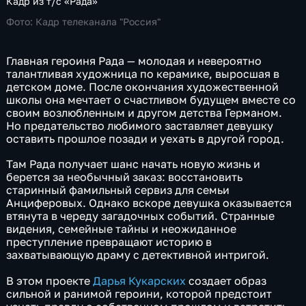
Кадр из т/с «Рада»
Фото:
Кадр телеканала "Россия"
Главная героиня Рада — молодая и невероятно
талантливая художница по керамике, выросшая в
детском доме. После окончания художественной
школы она мечтает о счастливом будущем вместе со
своим возлюбленным и другом детства Германом.
Но предательство любимого заставляет девушку
оставить прошлое позади и уехать в другой город.
Там Рада получает шанс начать новую жизнь и
берется за необычный заказ: восстановить
старинный фамильный сервиз для семьи
Анциферовых. Однако вскоре девушка оказывается
втянута в череду загадочных событий. Странные
видения, семейные тайны и неожиданное
преступление превращают историю в
захватывающую драму с детективной интригой.
В этом проекте
Дарья Кукарских
создает образ
сильной и ранимой героини, которой предстоит