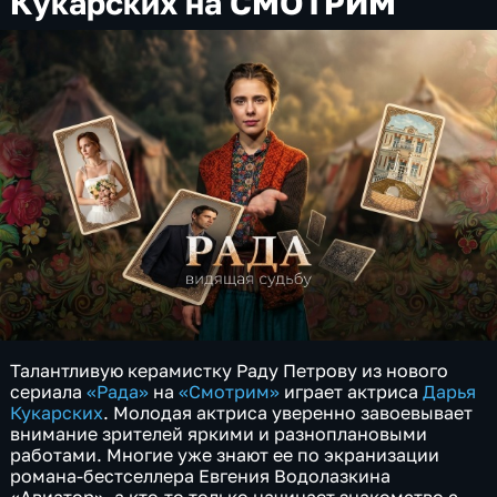
Кукарских на СМОТРИМ
Талантливую керамистку Раду Петрову из нового
сериала
«Рада»
на
«Смотрим»
играет актриса
Дарья
Кукарских
. Молодая актриса уверенно завоевывает
внимание зрителей яркими и разноплановыми
работами. Многие уже знают ее по экранизации
романа-бестселлера Евгения Водолазкина
«Авиатор», а кто-то только начинает знакомство с