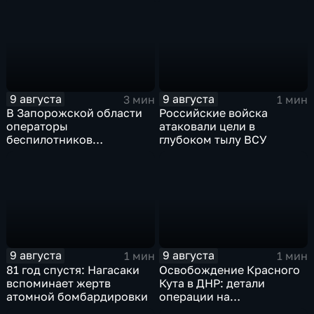
на Белгород
9 августа
9 августа
3 мин
1 мин
В Запорожской области
Российские войска
операторы
атаковали цели в
беспилотников
глубоком тылу ВСУ
группировки "Восток"
планомерно уничтожают
технику и укрепления
ВСУ
9 августа
9 августа
1 мин
1 мин
81 год спустя: Нагасаки
Освобождение Красного
вспоминает жертв
Кута в ДНР: детали
атомной бомбардировки
операции на
Добропольском