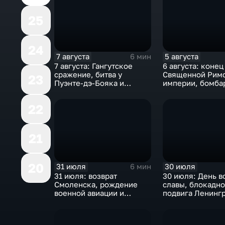
25
24
7 августа
5 августа
6 мин
7 августа: Гангутское
6 августа: конец
сражение, битва у
Священной Рим
23
Пуэнте-дэ-Бояка и
империи, бомба
мировой рекорд
Хиросимы и пол
гидросамолета БЕ-200
Германа Титова
22
21
20
31 июля
30 июля
6 мин
31 июля: возврат
30 июля: День в
Смоленска, рождение
славы, блокадно
военной авиации и
подвига Ленингр
открытие "Лужников"
великих советск
свершений