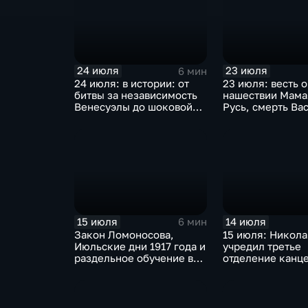
24 июля
23 июля
6 мин
24 июля: в истории: от
23 июля: весть о
битвы за независимость
нашествии Мама
Венесуэлы до шоковой
Русь, смерть Ва
денежной реформы
мораторий на д
Ельцина
китов
15 июля
14 июля
6 мин
Закон Ломоносова,
15 июля: Никола
Июльские дни 1917 года и
учредил третье
раздельное обучение в
отделение канц
школах СССР: главные
начало граждан
события 16 июля в
авиации в СССР,
истории России и мира
Майнауское зая
против ядерного