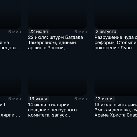
ТУ-124А
22 июля
2 августа
6 мин
6 мин
22 июля: штурм Багдада
Разрушение чуда с
я на
Тамерланом, единый
реформы Столыпи
снецова и
аршин в России,
покорение Луны.
обычу
реабилитация Дрейфуса
и отмена порки в
английских школах
13 июля
13 июля
6 мин
6 мин
й I
14 июля в истории:
13 июля в истории
создание цензурного
Эмская депеша, с
елярии,
комитета, запуск
Храма Христа Спа
ской
Транссиба и свержение
и подвиг погранич
монархии в Ираке
вление
 оружия,