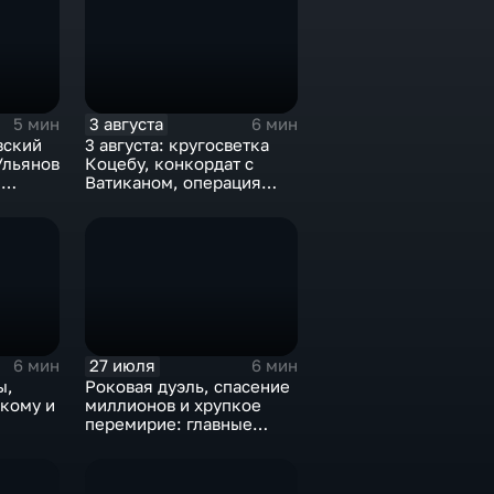
3 августа
5 мин
6 мин
вский
3 августа: кругосветка
Ульянов
Коцебу, конкордат с
,
Ватиканом, операция
и
"Рельсовая война" и
закрытие Олимпиады-80
27 июля
6 мин
6 мин
ы,
Роковая дуэль, спасение
кому и
миллионов и хрупкое
перемирие: главные
исторические события 27
июля