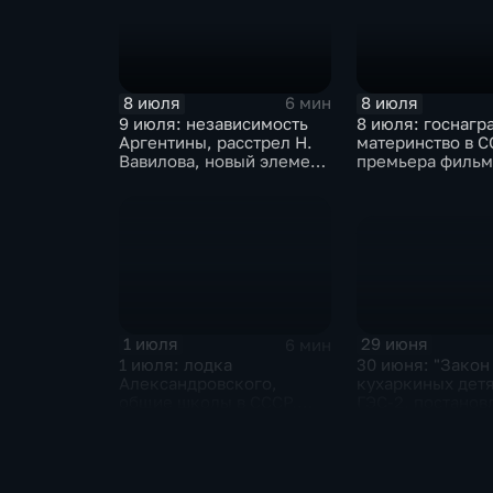
крупнейшая тех
катастрофа в М
метро
8 июля
8 июля
6 мин
9 июля: независимость
8 июля: госнагр
Аргентины, расстрел Н.
материнство в С
Вавилова, новый элемент
премьера фильм
- Нобелий, Г. Киссинджер
"Хозяин тайги",
едет в Китай
Ким Ир Сена
29 июня
1 июля
6 мин
30 июня: "Закон
1 июля: лодка
кухаркиных детя
Александровского,
ГЭС-2, постанов
общие школы в СССР,
преодолении ку
демарш Де Голля и
личности", заве
роспуск ОВД
чековая приват
России