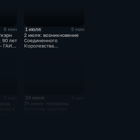
1 июля
6 мин
5 мин
ткэрн
2 июля: возникновение
 90 лет
Соединенного
- ГАИ -
Королевства
ние
Великобритании и
кар,
Ирландии,
ам от
провозглашение
Социалистической
Республики Вьетнам
24 июня
6 мин
6 мин
25 июня: похороны
доса,
Кутузова, разгром
игри в
Кастера, Де Голль на
ерии
Байконуре и серебро
Евро-1988