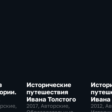
з
Исторические
Истор
ории.
путешествия
путеш
Ивана Толстого
Ивана 
орские,
2017
, Авторские,
толст
2012
, А