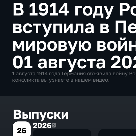
В 1914 году Р
вступила в П
мировую вой
01 августа 20
1 августа 1914 года Германия объявила войну Р
конфликта вы узнаете в нашем видео.
Выпуски
2026
2026
26