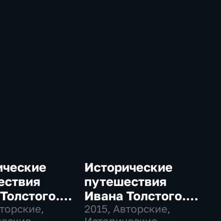
ические
Исторические
ествия
путешествия
Толстого. В
Ивана Толстого.
овских
вторские,
"Книги с ключом"
2015
, Авторские,