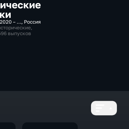
ические
ки
2020 – …
,
Россия
исторические
,
1596 выпусков