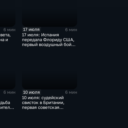
17 июля
6 мин
6 мин
вета,
17 июля: Испания
на и
передала Флориду США,
первый воздушный бой
над морем т марш
побежденных
10 июля
6 мин
6 мин
:
10 июля: судейский
удьба
свисток в Британии,
сителя
первая советская
ников
Конституция, трагедия в
Едвабне и присяга
Ельцина