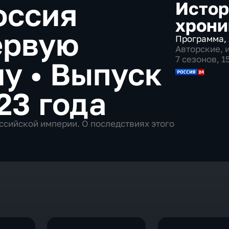
оссия
Истор
хрони
ервую
Программа
,
Авторские
,
7 сезонов, 
ну
•
Выпуск
23 года
оссийской империи. О последствиях этого