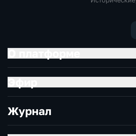
Исторические
образователь
О платформе
Эфир
Журнал