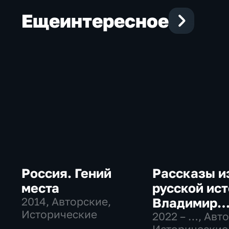
Еще
интересное
Россия. Гений
Рассказы и
места
русской ист
2014
, Авторские,
Владимир
Исторические
Мединский
2022 – …
, Авт