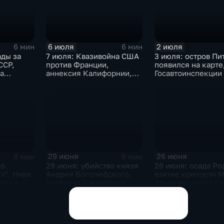
ногенная
осковском
6 июля
2 июля
6 мин
6 мин
ады за
7 июля: Квазивойна США
3 июля: остров Пи
ССР,
против Франции,
появился на карте,
а
аннексия Калифорнии,
Госавтоинспекции 
 смерть
агрессия Японии в Китае
ГИБДД, переселе
и Брионская декларация
евреев на Мадагас
помощь моджахед
США
29 июня
26 июня
6 мин
6 мин
 о
29 июня: убийство князя
26 июня: осада Ро
х", Нива
Андрея Боголюбского,
взятие крепости М
ление "О
передача Закарпатья
Армении, арест Б
льта
Украинской ССР, запуск
ршилась
Кольской АЭС
Показать все выпуски
изация