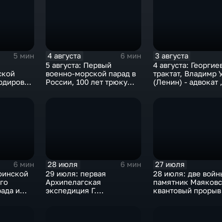
4 августа
3 августа
5 мин
6 мин
5 августа: Первый
4 августа: Георгие
ской
военно-морской парад в
трактат, Владимр 
рдировка
России, 100 лет трюку
(Ленин) - адвокат 
ет
Гудини, "Огонь по
нейтралитет США 
штабам!", олимпиада в
деноминация 1997
Рио-де-Жанейро
28 июля
27 июля
6 мин
6 мин
оинской
29 июля: первая
28 июля: две войн
го
Архипелагская
памятник Маяковс
ада и
экспедиция Г.
квантовый прорыв
их
Спиридонова, мораторий
СССР на ядерные взрывы
и испытания самолета