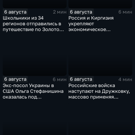
6 августа
6 августа
2 мин
6 мин
Школьники из 34
Россия и Киргизия
регионов отправились в
укрепляют
путешествие по Золотому
экономическое
кольцу в рамках проекта
партнерство в рамках
"Кольцо Открытия"
Евразийского
экономического союза
6 августа
6 августа
6 мин
4 мин
Экс-посол Украины в
Российские войска
США Ольга Стефанишина
наступают на Дружковку,
оказалась под
массово применяя
следствием по делу о
оптоволоконные дроны
коррупции