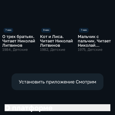
О трех братьях.
Кот и Лиса.
Мальчик с
Читает Николай
Читает Николай
пальчик. Читает
Литвинов
Литвинов
Николай
Литвинов
1984
, Детские
1982
, Детские
1975
, Детские
Установить приложение Смотрим
О платформе