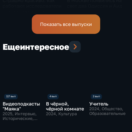
Страшно красиво: как
В Москве появились на
работают исследователи
свет два Одиссея и Аид
подземного мира
спелеологи
Показать все выпуски
Еще
интересное
Видеоподкасты
В чёрной,
Учитель
"Маяка"
чёрной комнате
2024
, Общество,
Образовательные
2025
, Интервью,
2024
, Культура
Исторические,
культура