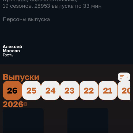
19 сезонов, 28953 выпуска по 33 мин
Персоны выпуска
Алексей
Маслов
Гость
Выпуски
26
25
24
23
22
21
20
2026
2026