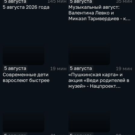
5 августа
5 августа
145 мин
35 мин
5 августа 2026 года
Музыкальный август:
Валентина Левко и
Микаэл Таривердиев - как
звучало советское время
5 августа
5 августа
19 мин
19 мин
Современные дети
«Пушкинская карта» и
взрослеют быстрее
акция «Веди родителей в
музей» - Нацпроект
«Семья»