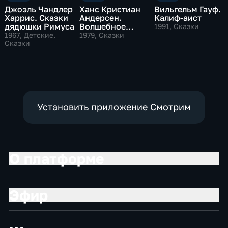
Джоэль Чандлер
Ханс Кристиан
Вильгельм Гауф.
Харрис. Сказки
Андерсен.
Калиф-аист
дядюшки Римуса
Волшебное
1991
, Сказки
огниво
1967
, Детские,
1979
, Сказки
Сказки
Установить приложение Смотрим
О платформе
Эфир