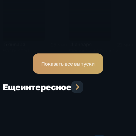
5 января
4 января
25 мин
21 мин
Части стен
Фениксы и сфинксы
Показать все выпуски
Еще
интересное