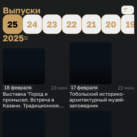
Выпуски
25
24
23
22
21
20
19
2025
2025
18 февраля
17 февраля
23 мин
22 мин
Выставка "Город и
Тобольский историко-
промысел. Встреча в
архитектурный музей-
Казани. Традиционное
заповедник
искусство поволжских
татар"