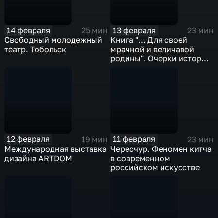
14 февраля
13 февраля
25 мин
23 мин
Свободный молодежный
Книга "... Для своей
театр. Тобольск
мрачной и величавой
родины". Очерки истории
классического
образования в Западной
Сибири (1789-1919 гг.)"
12 февраля
11 февраля
19 мин
23 мин
Международная выставка
Чересчур. Феномен китча
дизайна ARTDOM
в современном
российском искусстве