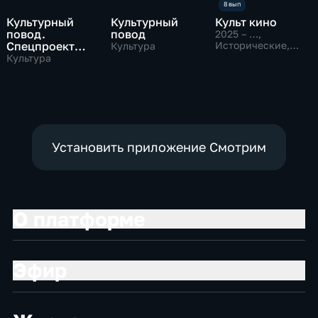
Культурный
Культурный
Культ кино
повод.
повод
2025 – …
,
Спецпроект
Исторические,
Культура
Культура, кино
"Музеи Русского
Культура
Севера"
Установить приложение Смотрим
О платформе
Эфир