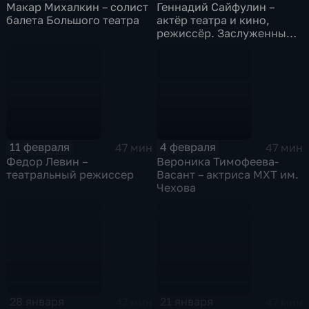
Макар Михалкин – солист
Геннадий Сайфулин –
балета Большого театра
актёр театра и кино,
режиссёр. Заслуженный
артист РСФСР
11 февраля
4 февраля
47 мин
47 мин
Федор Левин –
Вероника Тимофеева-
театральный режиссер
Васант – актриса МХТ им.
Чехова
28 января
21 января
47 мин
47 мин