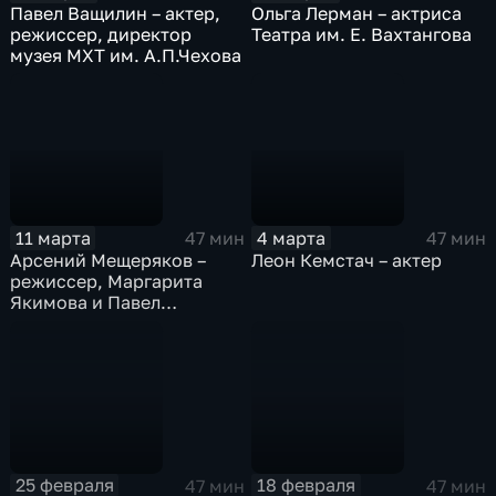
Павел Ващилин – актер,
Ольга Лерман – актриса
режиссер, директор
Театра им. Е. Вахтангова
музея МХТ им. А.П.Чехова
11 марта
4 марта
47 мин
47 мин
Арсений Мещеряков –
Леон Кемстач – актер
режиссер, Маргарита
Якимова и Павел
Филиппов – артисты МХТ
им. А.П. Чехова
25 февраля
18 февраля
47 мин
47 мин