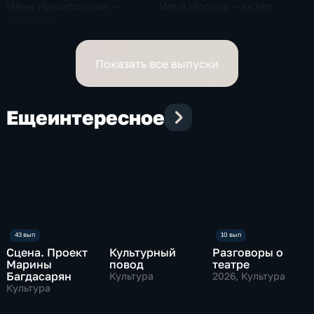
Иван Никифорчин –
Илья Носков – актер
дирижер,
художественный
руководитель МГАСО
Показать все выпуски
Еще
интересное
Сцена. Проект
Культурный
Разговоры о
Марины
повод
театре
Багдасарян
Культура
2026
, Культура
Культура