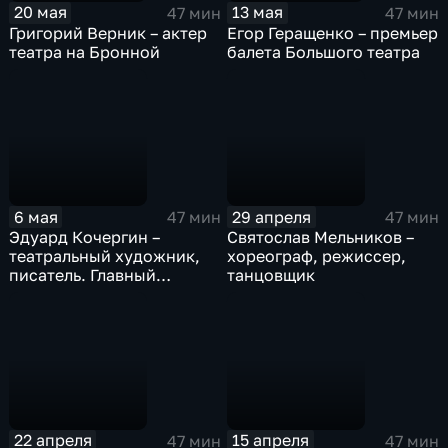
20 мая
13 мая
47 мин
47 мин
Григорий Верник – актер
Егор Геращенко – премьер
театра на Бронной
балета Большого театра
6 мая
29 апреля
47 мин
47 мин
Эдуард Кочергин –
Святослав Мельников –
театральный художник,
хореограф, режиссер,
писатель. Главный
танцовщик
художник БДТ им. Г. А.
Товстоногова
22 апреля
15 апреля
47 мин
47 мин