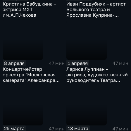
Кристина Бабушкина –
Иван Поддубняк – артист
актриса МХТ
Большого театра и
им.А.П.Чехова
Ярославна Куприна-
солистка балета
Большого театра
8 апреля
1 апреля
47 мин
47 мин
Концертмейстер
Лариса Луппиан –
оркестра "Московская
актриса, художественный
камерата" Александра
руководитель Театра
Федотова,
имени Ленсовета,
концертмейстер группы
народная артистка
виолончелей и директор
России
оркестра Нина Волкова;
руководители "АРТЭ
музикум" Пелагея и Артур
Мафенбайер
25 марта
18 марта
47 мин
47 мин