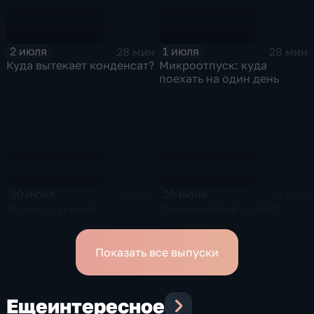
2 июля
1 июля
28 мин
28 мин
Куда вытекает конденсат?
Микроотпуск: куда
поехать на один день
30 июня
29 июня
28 мин
39 мин
Курьер, ты меня
Почему Китай рулит?
уважаешь?
Показать все выпуски
Еще
интересное