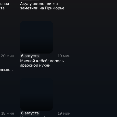
ьная
Акулу около пляжа
ста
заметили на Приморье
6 августа
20 мин
19 мин
Мясной кебаб: король
арабской кухни
опсы»
отрим»
6 августа
18 мин
19 мин