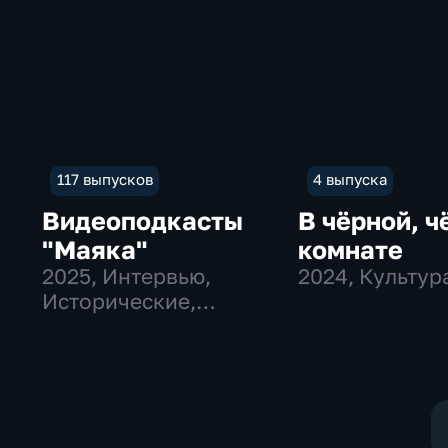
117 выпусков
4 выпуска
Видеоподкасты
В чёрной, ч
"Маяка"
комнате
2025
, Интервью,
2024
, Культур
Исторические,
культура