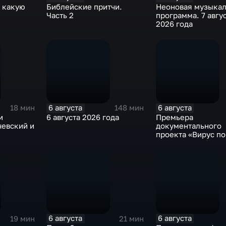
: какую
Библейские притчи.
Неоновая музыкал
ы
Часть 2
программа. 7 авгу
2026 года
6 августа
6 августа
18 мин
148 мин
и
6 августа 2026 года
Премьера
чевский и
документального
проекта «Вирус п
на платформе «См
6 августа
6 августа
19 мин
21 мин