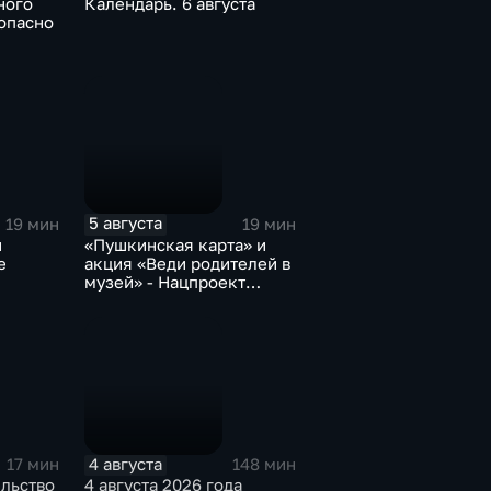
ного
Календарь. 6 августа
опасно
5 августа
19 мин
19 мин
и
«Пушкинская карта» и
е
акция «Веди родителей в
музей» - Нацпроект
«Семья»
4 августа
17 мин
148 мин
ельство
4 августа 2026 года