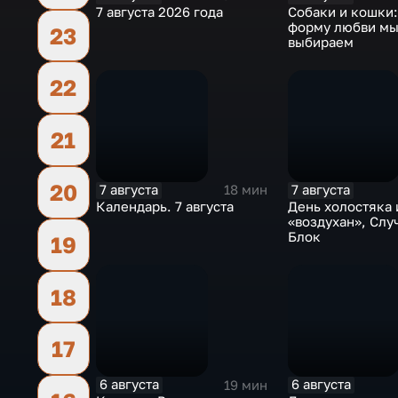
7 августа 2026 года
Собаки и кошки
форму любви м
23
выбираем
22
21
20
7 августа
7 августа
18 мин
Календарь. 7 августа
День холостяка 
«воздухан», Слу
Блок
19
18
17
6 августа
6 августа
19 мин