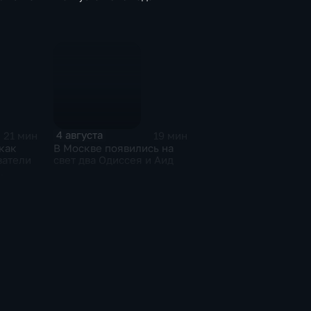
4 августа
21 мин
19 мин
как
В Москве появились на
ватели
свет два Одиссея и Аид