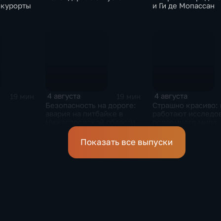
 курорты
и Ги де Мопассан
4 августа
4 августа
19 мин
19 мин
Безопасность на дороге:
Страшно красиво: 
авария на питбайке в
работают исследо
Нижегородской области
подземного мира
спелеологи
Показать все выпуски