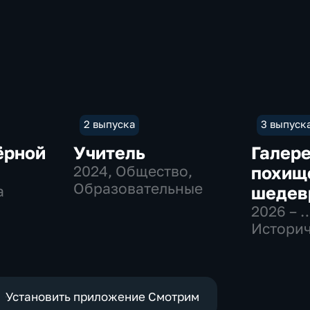
2 выпуска
3 выпуск
ёрной
Учитель
Галер
2024
, Общество,
похищ
Образовательные
а
шедев
2026 – 
Историч
Образо
Установить приложение Смотрим