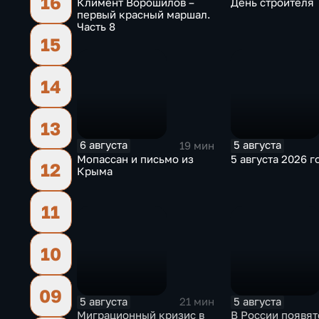
16
Климент Ворошилов –
День строителя
первый красный маршал.
Часть 8
15
14
13
6 августа
5 августа
19 мин
Мопассан и письмо из
5 августа 2026 г
12
Крыма
11
10
09
5 августа
5 августа
21 мин
Миграционный кризис в
В России появят