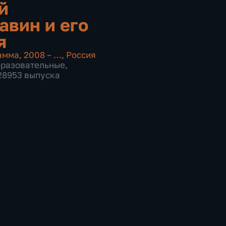
й
авин и его
я
амма
,
2008 – …
,
Россия
бразовательные
,
 28953 выпуска