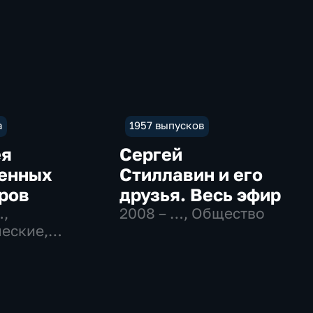
а
1957 выпусков
ея
Сергей
енных
Стиллавин и его
ров
друзья. Весь эфир
…
,
2008 – …
, Общество
еские,
вательные