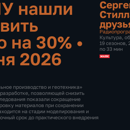
У нашли
Серге
Стилл
вить
друзь
Радиопрогр
о на 30%
•
Культура
,
о
19 сезонов,
по 33 мин
ня 2026
ьное производство и геотехника»
 разработке, позволяющей снизить
следования показали сокращение
ировку материалов при сохранении
аходится на стадии моделирования и
очный срок до практического внедрения