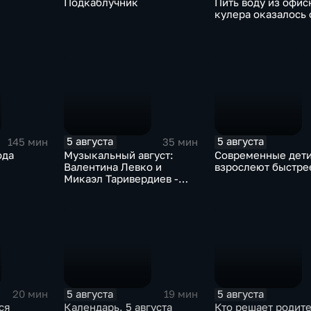
Подкаблучник
Пить воду из офис
кулера оказалось 
5 августа
5 августа
145 мин
35 мин
ода
Музыкальный август:
Современные дет
Валентина Левко и
взрослеют быстре
Микаэл Таривердиев -
как звучало советское
время
5 августа
5 августа
20 мин
19 мин
ся
Календарь. 5 августа
Кто решает родит