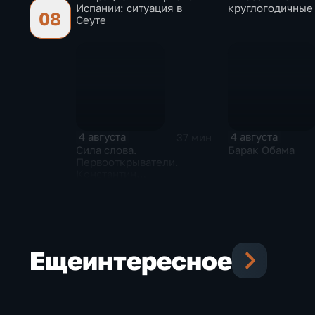
Испании: ситуация в
круглогодичные
08
Сеуте
4 августа
4 августа
37 мин
Сила слова.
Барак Обама
Первооткрыватели.
Константин
Станиславский
Еще
интересное