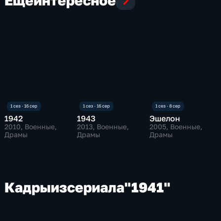
Еще
интересное
1942
1943
Эшелон
2010
, Военные,
2013
, Военные,
2005
, Военные,
Драмы
Драмы
Драмы
Кадры
из
сериала
"1941"