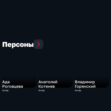
Персоны
Ада
Анатолий
Владимир
Роговцева
Котенев
Горянский
Актер
Актер
Актер