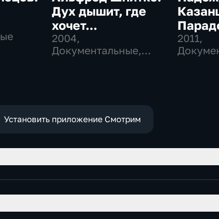
Дух дышит, где
Казан
хочет...
Парад
ные
2004
,
судьб
2011
,
Документальные,
Докуме
Музыкальные,
биографии
Установить приложение Смотрим