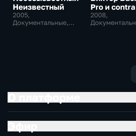
Неизвестный
Pro и contra
2005
,
2008
,
Документальные,
Документаль
Исторические
О платформе
Эфир