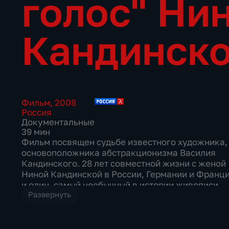
голос" Ни
Кандинск
Фильм
,
2008
Россия
Документальные
39 мин
Фильм посвящен судьбе известного художника,
основоположника абстракционизма Василия
Кандинского. 28 лет совместной жизни с женой
Ниной Кандинской в России, Германии и Франц
и один, самый необычный в истории живописи,
Развернуть
женский портрет – абстрактная акварель
"Незнакомому голосу".