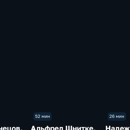
52 мин
26 мин
нецов.
Альфред Шнитке.
Надеж