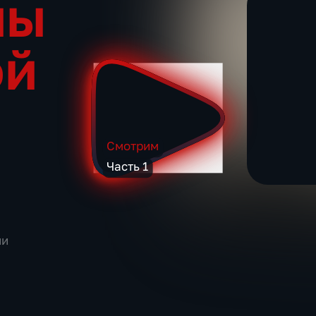
ны
ой
Смотрим
Часть 1
ии