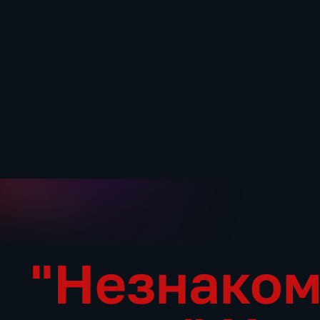
"Незнако