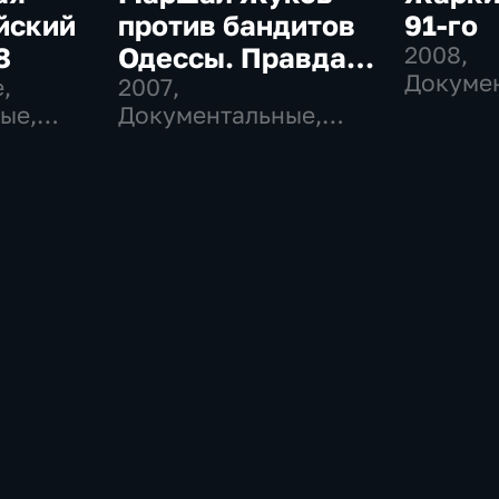
ейский
против бандитов
91-го
8
Одессы. Правда о
2008
,
Докумен
,
"Ликвидации"
2007
,
Истори
ые,
Документальные,
Исторические,
криминал