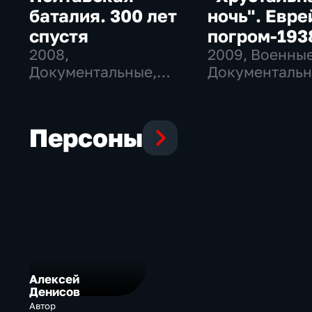
украинских, будут показаны уникальные кадры
баталия. 300 лет
ночь". Евр
хроники. Автор: Алексей Денисов
спустя
погром-193
2008
,
2009
, Военные
Документальные,
Документальн
Исторические
исторические
Персоны
Алексей
Денисов
Автор