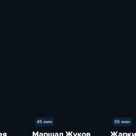
м
и
 в
45 мин
55 мин
ая
Маршал Жуков
Жарки