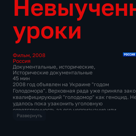
Невыучен
уроки
Фильм
,
2008
Россия
Документальные
,
исторические
,
Исторические документальные
45 мин
2008 год объявлен на Украине "годом
Голодомора". Верховная рада уже приняла зако
квалифицирующий "голодомор" как геноцид. Н
удалось пока узаконить уголовную
ответственность за его непризнание или
Развернуть
распространение информации, подвергающей
сомнению этот непреложный для руководства
страны факт. ООН также отказывается
признавать "голодомор" холокостом или