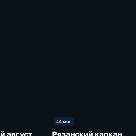
44 мин
й август
Рязанский капкан