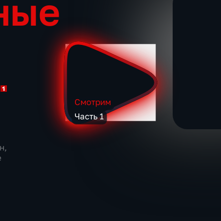
ные
Смотрим
Часть 1
н,
е