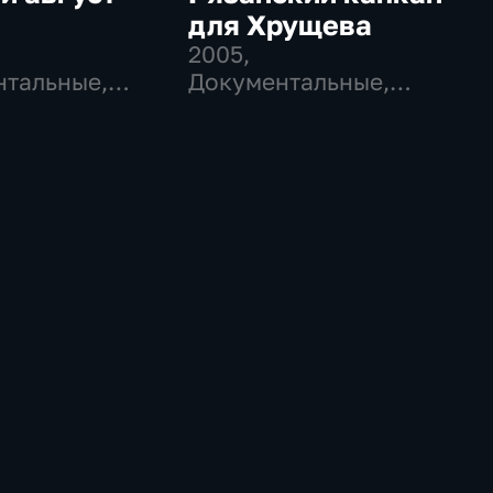
для Хрущева
2005
,
тальные,
Документальные,
ческие
Исторические