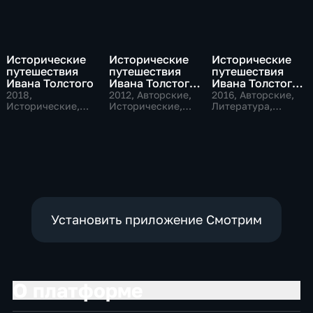
Исторические
Исторические
Исторические
путешествия
путешествия
путешествия
Ивана Толстого
Ивана Толстого.
Ивана Толстого.
В толстовских
"Погоня за
2018
,
2012
, Авторские,
2016
, Авторские,
Исторические,
зеркалах. Петр
Исторические,
"Доктором
Литература,
Литература
литература
исторические
Первый
Живаго"
Установить приложение Смотрим
О платформе