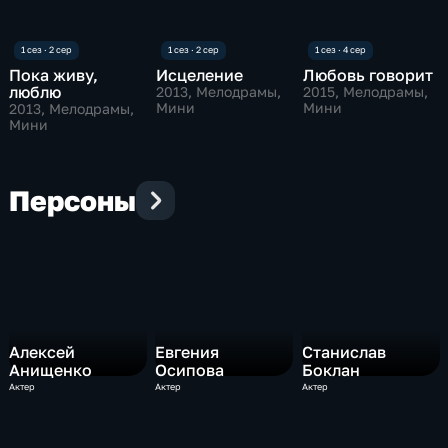
Пока живу,
Исцеление
Любовь говорит
люблю
2013
, Мелодрамы,
2015
, Мелодрамы,
Мини
Мини
2013
, Мелодрамы,
Мини
Персоны
Алексей
Евгения
Станислав
Анищенко
Осипова
Боклан
Актер
Актер
Актер