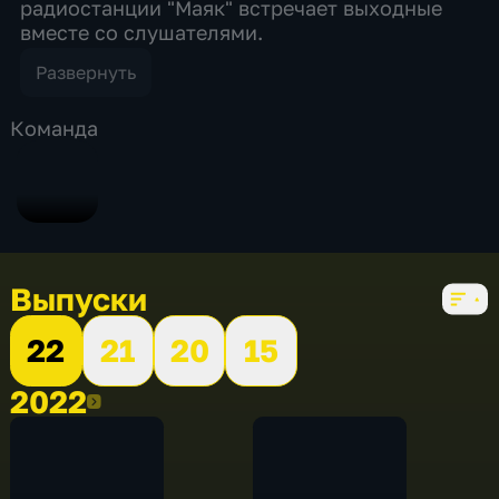
радиостанции "Маяк" встречает выходные
вместе со слушателями.
Развернуть
Команда
Выпуски
22
21
20
15
2022
2022