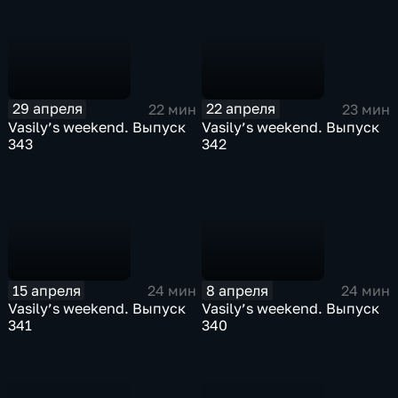
29 апреля
22 апреля
22 мин
23 мин
Vasily’s weekend. Выпуск
Vasily’s weekend. Выпуск
343
342
15 апреля
8 апреля
24 мин
24 мин
Vasily’s weekend. Выпуск
Vasily’s weekend. Выпуск
341
340