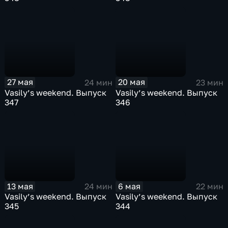
27 мая
20 мая
24 мин
23 мин
Vasily’s weekend. Выпуск
Vasily’s weekend. Выпуск
347
346
13 мая
6 мая
24 мин
22 мин
Vasily’s weekend. Выпуск
Vasily’s weekend. Выпуск
345
344