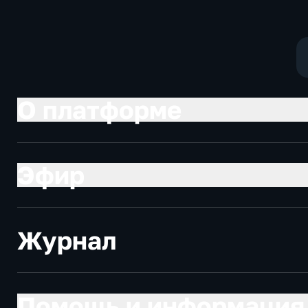
О платформе
Эфир
Журнал
Помощь и информация