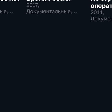
2017
,
операт
ые,
Документальные,
2014
,
Исторические
Докуме