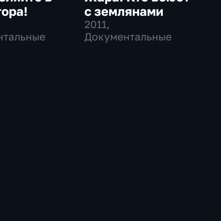
ора!
с землянами
2011
,
нтальные
Документальные