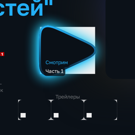
стей"
Смотрим
Часть 1
–
 к
Трейлеры
т