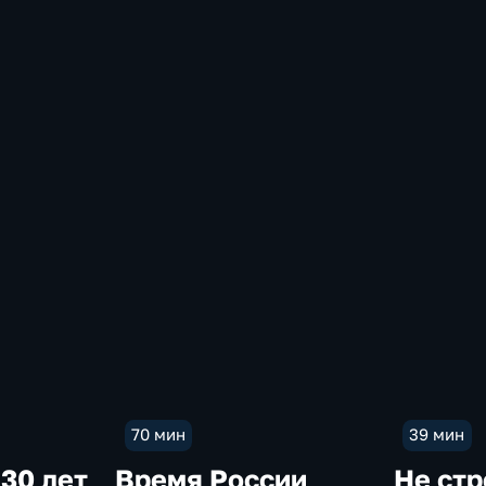
в
о
я
ь
70 мин
39 мин
30 лет
Время России
Не стр
е