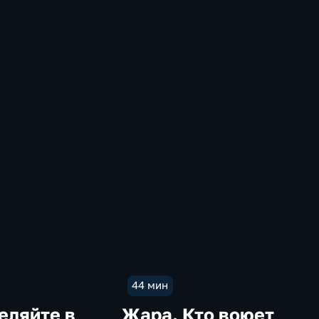
44 мин
еляйте в
Жара. Кто воюет