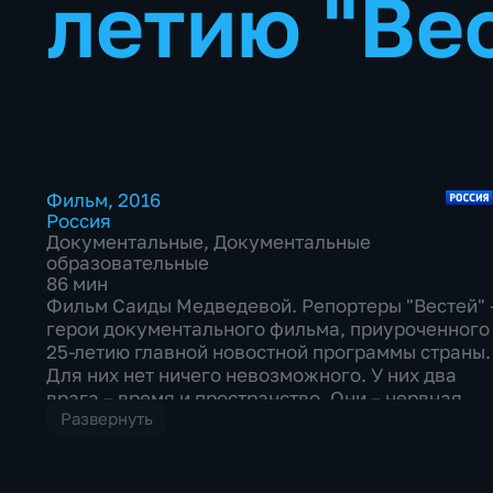
летию "Ве
Фильм
,
2016
Россия
Документальные
,
Документальные
образовательные
86 мин
Фильм Саиды Медведевой. Репортеры "Вестей" 
герои документального фильма, приуроченного
25-летию главной новостной программы страны.
Для них нет ничего невозможного. У них два
врага – время и пространство. Они – нервная
Развернуть
система нашего общества. Главное слово для
репортера – "сейчас". Именно сейчас происходи
главное событие дня. Сейчас репортер встает в
кадр. Сейчас он разбирается в причинах