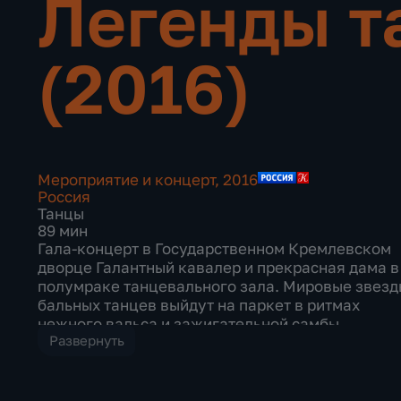
Легенды т
(2016)
Мероприятие и концерт
,
2016
Россия
Танцы
89 мин
Гала-концерт в Государственном Кремлевском
дворце Галантный кавалер и прекрасная дама в
полумраке танцевального зала. Мировые звезд
бальных танцев выйдут на паркет в ритмах
нежного вальса и зажигательной самбы,
Развернуть
страстного танго и поглощающей румбы.
Чемпионы мира из России, Франции, США,
Аргентины покажут не только мастерство
исполнения, но также красоту и грацию.