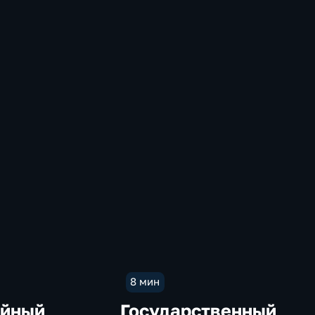
8 мин
йный
Государственный