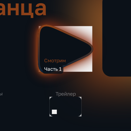
анца
Смотрим
Часть 1
ы
Трейлер