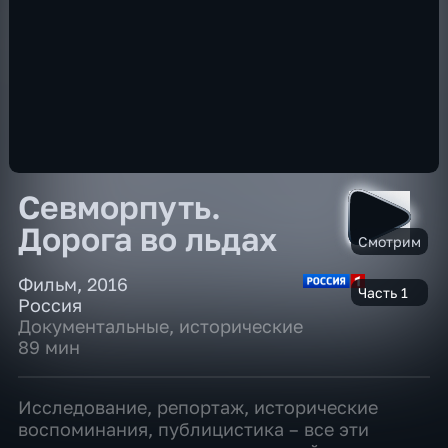
Севморпуть.
Дорога во льдах
Смотрим
Фильм
,
2016
Часть 1
Россия
Документальные
,
исторические
89 мин
Исследование, репортаж, исторические
воспоминания, публицистика – все эти