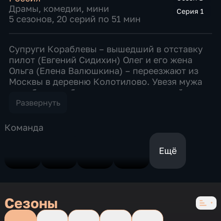
Драмы
,
комедии
,
мини
Серия 1
5 сезонов, 20 серий по 51 мин
Супруги Кораблевы – вышедший в отставку
пилот (Евгений Сидихин) Олег и его жена
Ольга (Елена Валюшкина) – переезжают из
Москвы в деревню Колотилово. Увезя мужа
от соблазнов большого города и одной
одинокой вдовы (Жанна Эппле), Ольга
Развернуть
надеется спасти свой брак. Но жизнь в
деревне медом не покажется. Конфликт с
Команда
соседями – деревенским трактористом
Николаем Ширшиковым (Владимир
Ещё
Тимофеев) и его женой Татьяной (Юлия Ауг) –
начинается с мелочей, а заканчивается
полномасштабной войной, в которую
втягивается вся деревня. Сдаваться и
Сезоны
уступать никто из них не намерен. Увлекшись
войной между собой, соседи не замечают