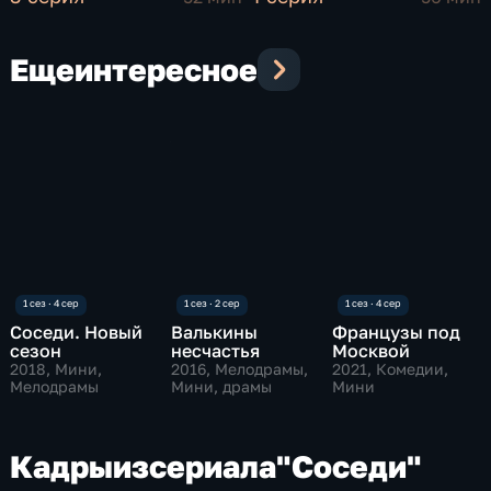
Еще
интересное
Соседи. Новый
Валькины
Французы под
сезон
несчастья
Москвой
2018
, Мини,
2016
, Мелодрамы,
2021
, Комедии,
Мелодрамы
Мини, драмы
Мини
Кадры
из
сериала
"Соседи"