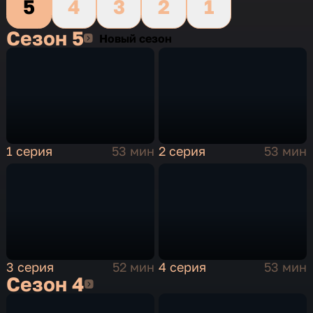
настоящего врага…
5
4
3
2
1
Сезон 5
Сезон 5
Новый сезон
1 серия
53 мин
2 серия
53 мин
3 серия
52 мин
4 серия
53 мин
Сезон 4
Сезон 4