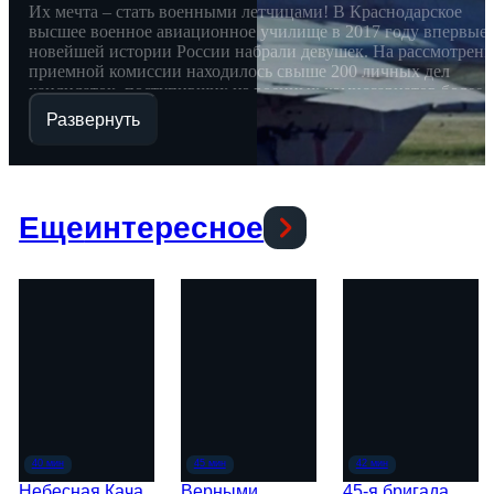
Их мечта – стать военными летчицами! В Краснодарское
высшее военное авиационное училище в 2017 году впервые 
новейшей истории России набрали девушек. На рассмотрен
приемной комиссии находилось свыше 200 личных дел
кандидаток, поступивших из военных комиссариатов более
чем 30 субъектов РФ, на учебу зачислили лишь 16 девушек.
Развернуть
Прошел год, они окончили первый курс и учатся на втором.
Теперь они и в небе абсолютно на равных с парнями, и
именно им предстоит научиться летать и защищать интересы
нашей страны, если это потребуется. Режиссер: Дмитрий
Семибратов
Еще
интересное
Небесная Кача
Верными
45-я бригада