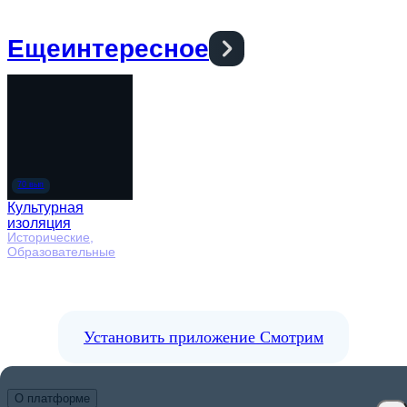
Еще
интересное
Культурная
изоляция
Исторические,
Образовательные
И
М
о
Установить приложение Смотрим
О платформе