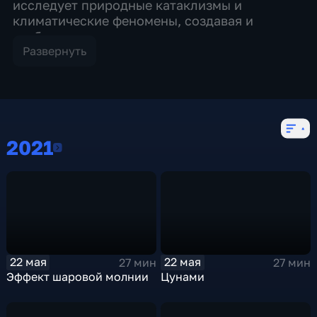
исследует природные катаклизмы и
климатические феномены, создавая и
разбирая их прямо в студии с помощью
эффектной графики и экспериментов. В
Развернуть
выездных сюжетах он попадает в
исследовательские лаборатории, на натуре
ставит опыты и демонстрирует лайфхаки для
борьбы с непогодой.
2021
2021
22 мая
22 мая
27 мин
27 мин
Эффект шаровой молнии
Цунами