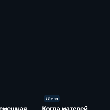
33 мин
 смешная
Когда матерей