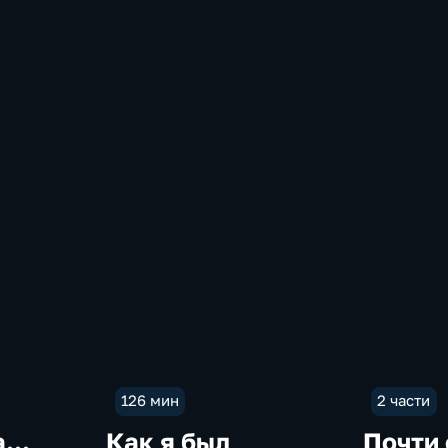
126 мин
2 части
...
Как я был
Почти