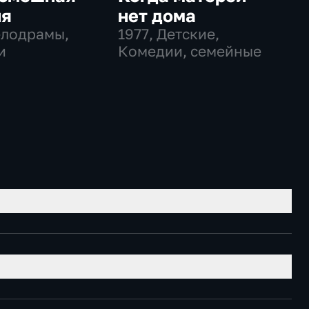
ия
нет дома
елодрамы,
1977
, Детские,
и
Комедии, семейные