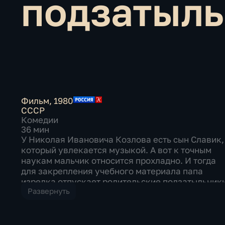
подзатыль
Фильм
,
1980
СССР
Комедии
36 мин
У Николая Ивановича Козлова есть сын Славик,
который увлекается музыкой. А вот к точным
наукам мальчик относится прохладно. И тогда
для закрепления учебного материала папа
изредка отпускает родительские подзатыльник
Развернуть
сыну. Видя все это, старый друг семьи дядя Мит
пишет письмо на телевидение... Комментирует
историю подзатыльника Зиновий Гердт.
Короткометражный художественный фильм