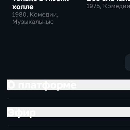
холле
1975
, Комеди
1980
, Комедии,
Музыкальные
О платформе
Эфир