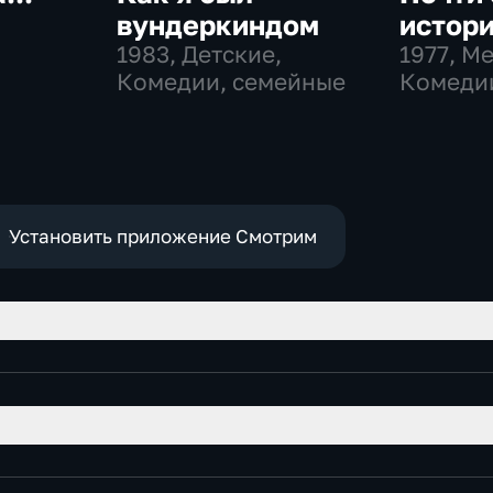
и
вундеркиндом
истор
1983
, Детские,
1977
, М
Комедии, семейные
Комеди
Установить приложение Смотрим