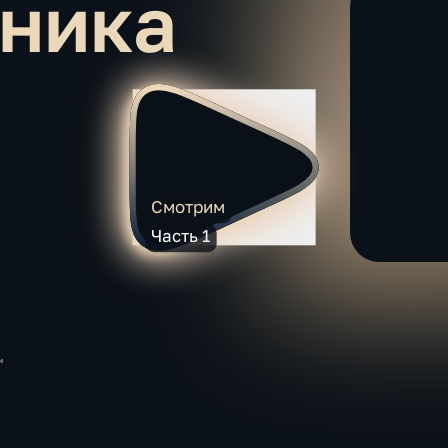
ника
Смотрим
Часть 1
и
я