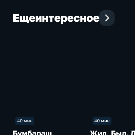
Константин Голенчик Автор: Александр
Казакевич
Еще
интересное
40 мин
40 мин
Бумбараш.
Жил. Был. 