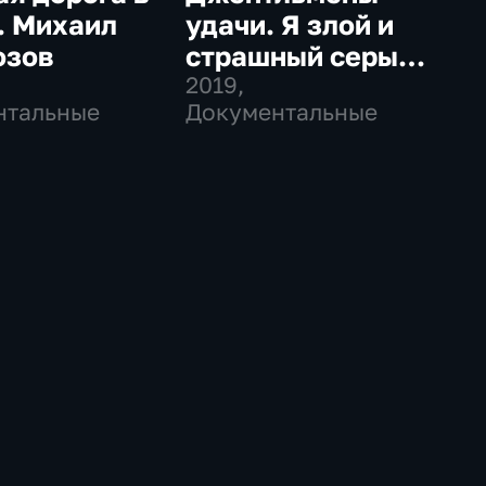
. Михаил
удачи. Я злой и
озов
страшный серый
волк
2019
,
нтальные
Документальные