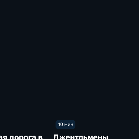
40 мин
я дорога в
Джентльмены