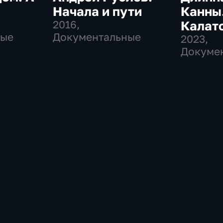
Начала и пути
Канны
2016
,
Калат
ные
Документальные
2023
,
Докуме