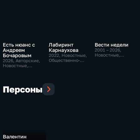
Есть нюанс с
Лабиринт
Вести недели
Андреем
Карнаухова
2001 – 2026
,
Бочаровым
Новостные,
2022
, Новостные,
Общественно-
Общественно-
2026
, Авторские,
политические
политические
Новостные,
общественно-
политические
Персоны
Валентин