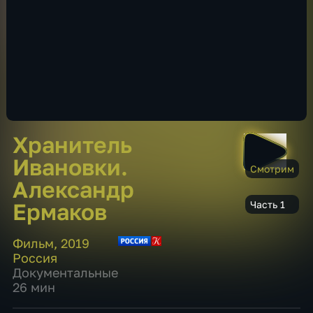
Хранитель
Ивановки.
Смотрим
Александр
Ермаков
Часть 1
Фильм
,
2019
Россия
Документальные
26 мин