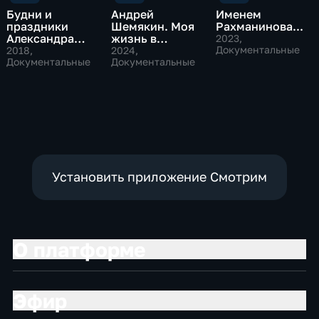
Будни и
Андрей
Именем
праздники
Шемякин. Моя
Рахманинова...
Александра
жизнь в
2023
,
Ермакова
кинозале
Документальные
2018
,
2024
,
Документальные
Документальные
Установить приложение Смотрим
О платформе
Эфир