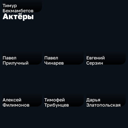
борту. Улететь – и совершить самый дерзкий
Тимур
побег в военной истории. Режиссеры: Тимур
Бекмамбетов
Бекмамбетов и Сергей Трофимов В ролях:
Актёры
Павел Прилучный, Павел Чинарев, Евгений
Серзин, Алексей Филимонов, Тимофей
Трибунцев, Дарья Златопольская, Юрий
Цурило, Никита Кологривый
Павел
Павел
Евгений
Прилучный
Чинарев
Серзин
Алексей
Тимофей
Дарья
Филимонов
Трибунцев
Златопольская