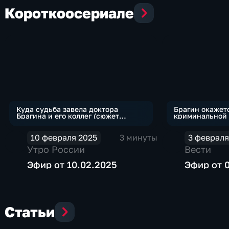
Коротко
о
сериале
Куда судьба завела доктора
Брагин окажет
Брагина и его коллег (сюжет
криминальной 
программы "Утро России")
программы "Ве
10 февраля 2025
3 минуты
3 февраля
Утро России
Вести
Эфир от 10.02.2025
Эфир от 0
Статьи