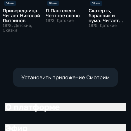
Привередница.
Л.Пантелеев.
Скатерть,
Читает Николай
Честное слово
баранчик и
Литвинов
сума. Читает
1973
, Детские
Николай
1978
, Детские,
1975
, Детские
Сказки
Литвинов
Установить приложение Смотрим
О платформе
Эфир