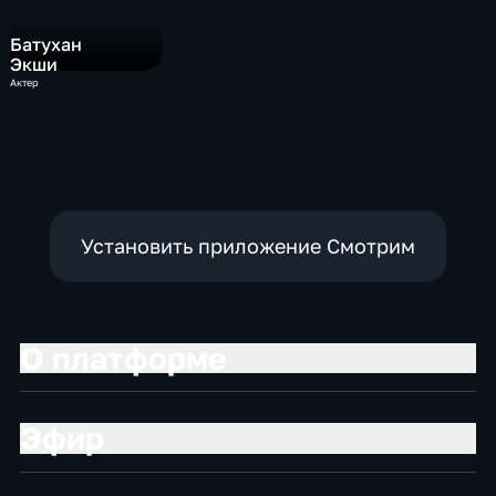
Батухан
Экши
Актер
Установить приложение Смотрим
О платформе
Эфир