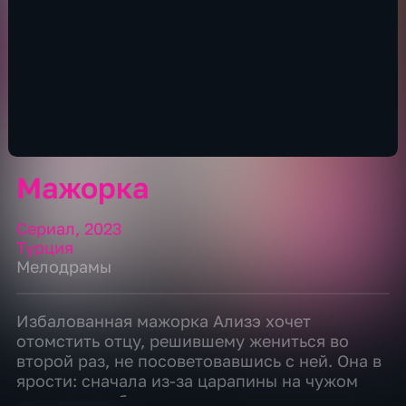
Мажорка
Сериал
,
2023
Турция
Мелодрамы
Избалованная мажорка Ализэ хочет
отомстить отцу, решившему жениться во
второй раз, не посоветовавшись с ней. Она в
ярости: сначала из-за царапины на чужом
авто папа отбирает у нее ключи от машины, а