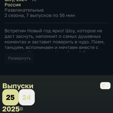
Россия
Развлекательные
2 сезона, 7 выпусков по 56 мин
Встретим Новый год ярко! Шоу, которое не
даст заснуть, напомнит о самых душевных
моментах и заставит поверить в чудо. Поем,
танцуем, вспоминаем и мечтаем вместе с
проектом "Как всегда Новый год!" Встретим
Новый год ярко! Шоу, которое не даст
Развернуть
заснуть, напомнит о самых душевных
моментах и заставит поверить в чудо. Поем,
танцуем, вспоминаем и мечтаем вместе с
проектом "Как всегда Новый год!"
Выпуски
25
24
2025
2025