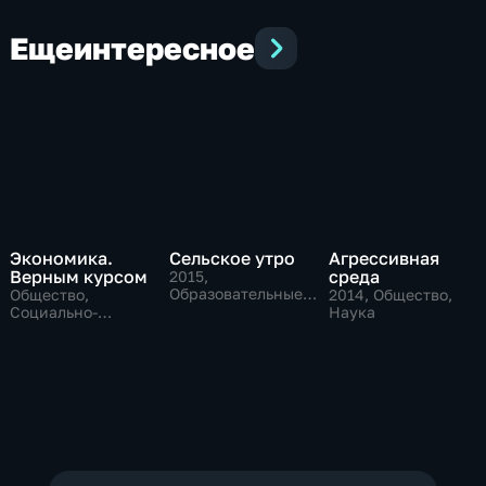
Еще
интересное
Экономика.
Сельское утро
Агрессивная
Верным курсом
среда
2015
,
Образовательные,
Общество,
2014
, Общество,
Общество
Социально-
Наука
экономические