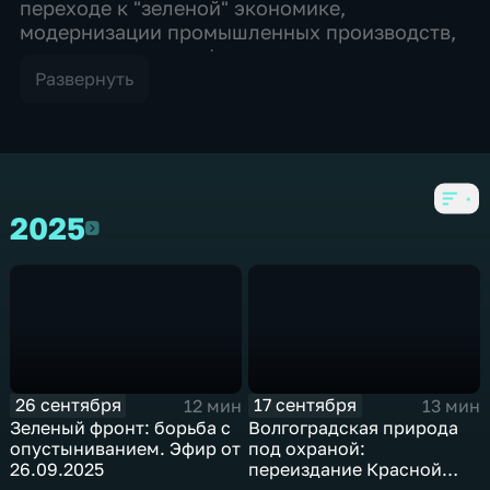
переходе к "зеленой" экономике,
модернизации промышленных производств,
расчистке рек и реформировании системы
обращения с отходами. Обсуждаем самые
Развернуть
актуальные экологические проблемы
Волгоградской области. О переходе к
"зеленой" экономике, модернизации
промышленных производств, расчистке рек
и реформировании системы обращения с
2025
отходами.
2025
26 сентября
17 сентября
12 мин
13 мин
Зеленый фронт: борьба с
Волгоградская природа
опустыниванием. Эфир от
под охраной:
26.09.2025
переиздание Красной
книги. Эфир от 17.09.2025